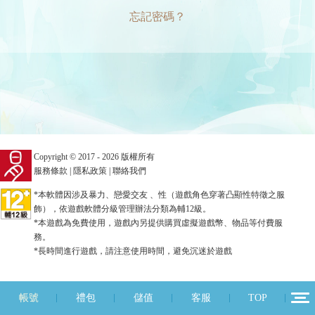
忘記密碼？
Copyright © 2017 - 2026 版權所有
服務條款
|
隱私政策
|
聯絡我們
*本軟體因涉及暴力、戀愛交友 、性（遊戲角色穿著凸顯性特徵之服
飾），依遊戲軟體分級管理辦法分類為輔12級。
*本遊戲為免費使用，遊戲內另提供購買虛擬遊戲幣、物品等付費服
務。
*長時間進行遊戲，請注意使用時間，避免沉迷於遊戲
帳號
禮包
儲值
客服
TOP
12