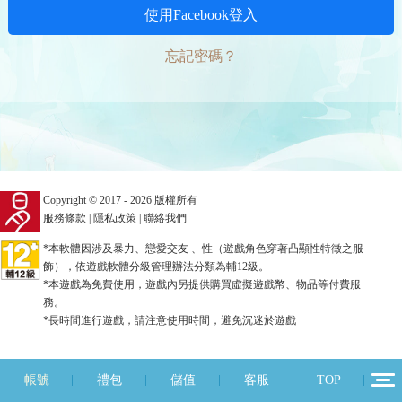
使用Facebook登入
忘記密碼？
Copyright © 2017 - 2026 版權所有
服務條款
|
隱私政策
|
聯絡我們
*本軟體因涉及暴力、戀愛交友 、性（遊戲角色穿著凸顯性特徵之服
飾），依遊戲軟體分級管理辦法分類為輔12級。
*本遊戲為免費使用，遊戲內另提供購買虛擬遊戲幣、物品等付費服
務。
*長時間進行遊戲，請注意使用時間，避免沉迷於遊戲
帳號
禮包
儲值
客服
TOP
12