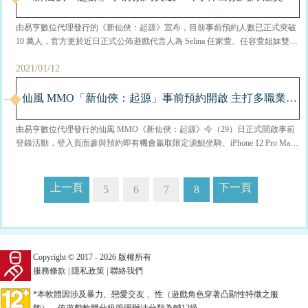
由易亨數位代理發行的《新仙俠：起源》宣布，目前事前預約人數已正式突破
10 萬人，官方更於近日正式公佈遊戲代言人為 Selina 任家萱、任容萱姐妹雙代
言。今日同步公開預約終極獎勵 — 限定坐騎【星蘊源鯤】及特色養鯤玩法，
2021/01/12
感興趣的玩家請參閱以下資訊。 事前預約人數突破 10 萬人 【任家萱、任
容萱雙任合作，「任」真...
仙風 MMO「新仙俠：起源」事前預約開啟 主打多職業和高自由度免費換裝模式
由易亨數位代理發行的仙風 MMO《新仙俠：起源》今（29）日正式開啟事前
登錄活動，登入頁面參與預約即有機會贏取限定源鯤坐騎、iPhone 12 Pro Max
等預約獎勵，每日登入贏積分還可免費兌換禮包。此外，官方也正式公佈台灣
知名歌手、演員 Selina 任家萱為首位代言人，感興趣的玩家可參閱下列官方遊
戲訊息。 區別於其他仙...
上一頁
下一頁
5
6
7
8
Copyright © 2017 - 2026 版權所有
服務條款
|
隱私政策
|
聯絡我們
*本軟體因涉及暴力、戀愛交友 、性（遊戲角色穿著凸顯性特徵之服