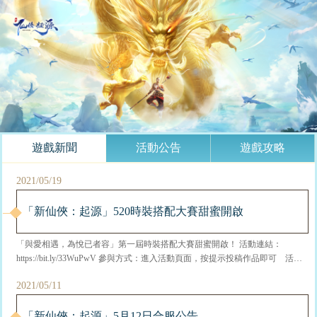
遊戲新聞
活動公告
遊戲攻略
2021/05/19
「新仙俠：起源」520時裝搭配大賽甜蜜開啟
「與愛相遇，為悅已者容」第一屆時裝搭配大賽甜蜜開啟！ 活動連結：
https://bit.ly/33WuPwV 參與方式：進入活動頁面，按提示投稿作品即可 活動
時間：2021年5月20日~5月30日 23:59 活動獎勵： 參與獎：綁元x200、2倍經
2021/05/11
驗藥x1、上古通行證x3、仙府資源包（大）x1 （成功投稿並通過...
「新仙俠：起源」5月12日合服公告