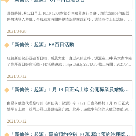
遊戲將於5月12日早上 10:10-12:00對部分伺服器進行合併，期間該部分伺服器
將無法登入遊戲，合服結束時間將視情況提前或延後，還請各位上仙諒解。 合
服後相關榜單重新排名，如排行榜、巔峰競技/對決、仙盟戰力等。 跨服聯
2021/04/28
賽：參賽資格由各服仙盟戰力排名前6的仙盟獲得。 跨服陣營：原陣營解除，
結締權由各服仙盟戰力排名前4的仙盟獲得，可重新組建或加入他人陣營 。 ...
「新仙俠：起源」FB百日活動
狂賀新仙俠起源破百日啦，感恩大家一直以來的支持，源源在FB中為大家準備
了豐厚百日好康活動~ FB活動連結：https://bit.ly/2S5TA7b 截止時間：2021/5/7
23:59 百日目標一起加油： 任務1：FB活動貼文按讚滿100，送出百日禮包①虛
2021/01/12
寶序列 任務2：FB活動貼文轉發滿100，送出百日...
「新仙俠：起源」1 月 19 日正式上線 公開職業及繪鯤活動介紹
由易亨數位代理發行的《新仙俠：起源》今（12）日宣佈將於 1 月 19 日正式
雙平台上線，並同步釋出遊戲職業介紹。此外，遊戲事前預約人數已突破 20
萬人次，官方亦推出創意繪鯤活動，參與即有機會獲得 iPhone12 Pro、Mycard
2021/01/12
3000 點等活動獎勵，感興趣的玩家不妨參閱以下內容。 《新仙俠：起源》將
為玩家提供多職業自由選...
「新仙俠：起源」事前預約突破 10 萬 釋出預約終極獎勵及特色養鯤玩法