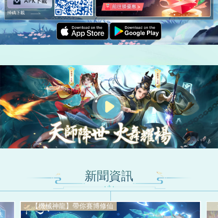
掃碼下載
新聞資訊
【機械神龍】帶你賽博修仙