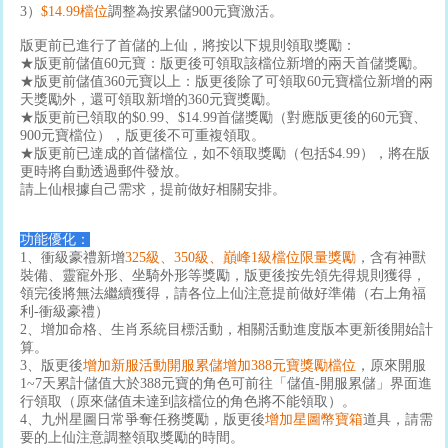
3）
$14.99檔位
調整為按累儲900元寶激活。
版更前已進行了首儲的上仙，將按以下規則領取獎勵：
★版更前儲值60元寶：版更後可領取該檔位新增的兩天首儲獎勵。
★版更前儲值360元寶以上：版更後除了可領取60元寶檔位新增的兩
天獎勵外，還可領取新增的360元寶獎勵。
★版更前已領取的$0.99、$14.99首儲獎勵（對應版更後的60元寶、
900元寶檔位），版更後不可重複領取。
★版更前已達成的首儲檔位，如不領取獎勵（包括$4.99），將在版
更時將自動透過郵件發放。
請上仙根據自己需求，提前做好相關安排。
功能優化：
1、衝級豪禮新增
325級、350級、巔峰1級
檔位限量獎勵
，含有神獸
裝備、靈寵外形、坐騎外形等獎勵，版更後按先領先得規則獲得，
領完後將無法繼續獲得，請各位上仙注意提前做好準備（右上角福
利-衝級豪禮）
2、增加命格、生肖系統目標活動，相關活動進度版本更新後開始計
算。
3、版更後
增加新服活動開服累儲增加388元寶獎勵檔位
，原來開服
1~7天累計儲值大於388元寶的角色可前往「儲值-開服累儲」界面進
行領取（原來儲值未達到該檔位的角色將不能領取）。
4、九州星圖日常爭奪任務獎勵，版更後
增加星圖幣寶箱
道具，請需
要的上仙注意調整領取獎勵的時間。