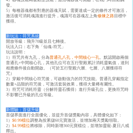
發。
5）每種器魂都有對應的器魂天賦，需要達成一定的條件才可激活，
激活後可消耗魂識進行提升，魂識可在器魂左上角
修煉之路
目標中
獲得。
新玩法：符咒系統
開放等級：飛升70級並且七轉後。
玩法入口：右下角「仙魂-符咒」
玩法說明：
1）符咒共有九孔，分為
普通孔八孔，中間核心一孔
。默認開啟兩個
普通孔+中間核心孔，其他孔位可在五行聖殿累計消耗靈氣值，達到
相應條件後自動開啟。（可於五行聖殿六層、七層、八層獲得符
咒）
2）穿戴中間核心符咒後，可啟動強力的符咒技能。普通孔穿戴指定
數量+品階的符咒後，可激活套裝效果，獲得大量稀有屬性。
3）符咒可消耗符靈（分解符靈石獲得）進行升級孔位，更換符咒時
不影響已升級的孔位等級。
新體驗：首儲升級
首儲界面進行全面優化，並提升首儲獎勵內容，具體優化如下：
1）
$0.99檔位
調整為按累儲60元寶激活，並增加兩天獎勵領取。
2）
$4.99檔位
將移除，同時新增360元寶檔位，並增加靈寵-夏日八戒
釋出。