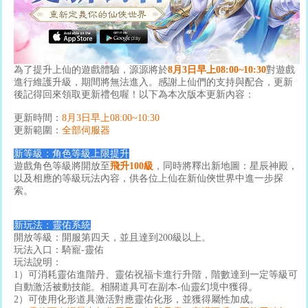
為了提升上仙的遊戲體驗，源源將於
8月3日早上
08:00~10:30
對遊戲
進行維護升級，期間將無法進入。感謝上仙們的支持與配合，更新
後記得回來領取更新禮包喔！以下為本次版本更新內容：
更新時間：
8月3日早上08:00~10:30
更新範圍：
全部伺服器
新等級：角色等級上限提升
遊戲角色等級將開放至
飛升100級
，同時將釋出新地圖：星辰神殿，
以及相應的等級玩法內容，供各位上仙在新仙俠世界中進一步探
索。
新玩法：靈佑系統
開放等級：開服第四天，並且達到200級以上。
玩法入口：騎寵-靈佑
玩法說明：
1）可消耗靈佑進階丹、靈佑祝福卡進行升階，階數達到一定等級可
自動激活被動技能。相關道具可在副本-仙靈幻境中獲得。
2）可使用化形道具激活對應靈佑化形，並獲得屬性加成。