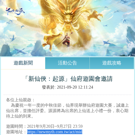
遊戲新聞
活動公告
遊戲攻略
「新仙俠：起源」仙府遊園會邀請
發表於: 2021-09-20 12:11:24
各位上仙親啟：
為慶祝一年一度的中秋佳節，仙界現舉辦仙府遊園大賽，誠邀上
仙出席，並擔任評委。源源將為出席的上仙送上小禮一份，衷心期
待上仙的到來。
遊園時間：2021年9月20日~9月27日 23:59
遊園地址：
https://newmyth.com.tw/act/mid