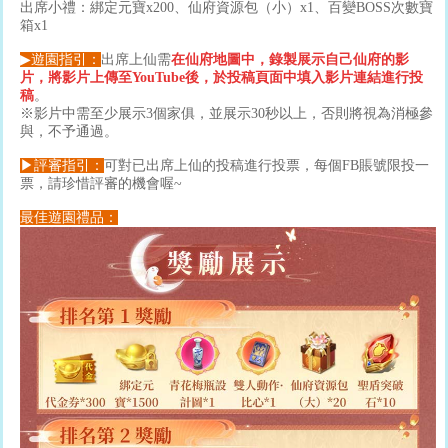
出席小禮：綁定元寶x200、仙府資源包（小）x1、百變BOSS次數寶
箱x1
▶遊園指引：
出席上仙需
在仙府地圖中，錄製展示自己仙府的影
片，將影片上傳至YouTube後，於投稿頁面中填入影片連結進行投
稿
。
※影片中需至少展示3個家俱，並展示30秒以上，否則將視為消極參
與，不予通過。
▶評審指引：
可對已出席上仙的投稿進行投票，每個FB賬號限投一
票，請珍惜評審的機會喔~
最佳遊園禮品：