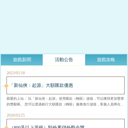
遊戲新聞
活動公告
遊戲攻略
2023/05/18
「新仙俠：起源」大額匯款優惠
親愛的上仙： 玩「新仙侠：起源」使用匯款（轉賬）儲值，可以獲得更加豐厚
的獎勵喔。 您可以透過銀行大額匯款（轉賬）服務進行儲值，客服人員將在確
認您的款項後於一個工作日內為您發放遊戲幣~ 【支援付款方式】 銀行匯款/轉
2026/03/25
賬（非官網儲值） 優惠福利如圖所示內容，歡迎使用匯款服務喔！ ※公告：由
於港幣兌台幣匯款變動，港幣大額匯款價格下調10%，新價格由2023年5月18日
起生效。請需...
（800及以上等級）額外累儲外觀全覽