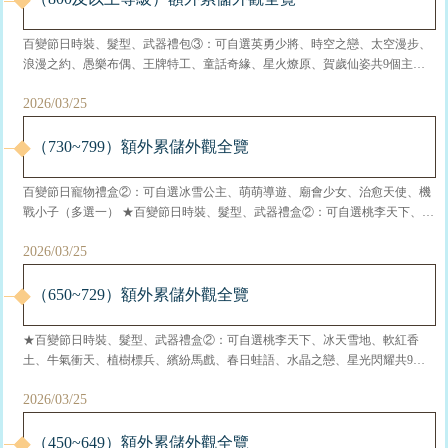
百變節日時裝、髮型、武器禮包③：可自選英勇少將、時空之戀、太空漫步、
浪漫之約、愚樂布偶、王牌特工、童話奇緣、星火燎原、賀歲仙姿共9個主題
外觀（多選一，以下為男女角色分開展示） 百變節日寵物禮盒②：可自選冰雪
2026/03/25
公主、萌萌導遊、廟會少女、治愈天使、機戰小子（多選一） ★傢具裝潢：木
·合歡相思、礦·招財進寶、泉·蓮鯉洞天、屋·雪漫華庭 ★極品聖盾自選禮...
（730~799）額外累儲外觀全覽
百變節日寵物禮盒②：可自選冰雪公主、萌萌導遊、廟會少女、治愈天使、機
戰小子（多選一） ★百變節日時裝、髮型、武器禮盒②：可自選桃李天下、冰
天雪地、軟紅香土、牛氣衝天、植樹標兵、繽紛馬戲、春日蛙語、水晶之戀、
2026/03/25
星光閃耀共9個主題外觀（多選一，以下為男女角色分開展示） ★傢具裝
潢：木·合歡相思、礦·招財進寶、泉·蓮鯉洞天、屋·雪漫華庭&nb...
（650~729）額外累儲外觀全覽
★百變節日時裝、髮型、武器禮盒②：可自選桃李天下、冰天雪地、軟紅香
土、牛氣衝天、植樹標兵、繽紛馬戲、春日蛙語、水晶之戀、星光閃耀共9個
主題外觀（多選一，以下為男女角色分開展示） ★傢具裝潢：木·合歡相
2026/03/25
思、礦·招財進寶、泉·蓮鯉洞天、屋·雪漫華庭 ★極品聖盾自選禮包：可自選佛
道聖盾、冰皇聖盾、輝耀聖盾、黑曜聖盾、海皇聖盾、法...
（450~649）額外累儲外觀全覽