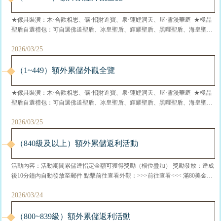
★傢具裝潢：木·合歡相思、礦·招財進寶、泉·蓮鯉洞天、屋·雪漫華庭 ★極品
聖盾自選禮包：可自選佛道聖盾、冰皇聖盾、輝耀聖盾、黑曜聖盾、海皇聖
盾、法老聖盾共6個主題稱號（多選一） ★活動限定稱號禮包：徒手平江山、
2026/03/25
不敗君王、神一樣的存在、仙俠一哥、不服來打我、曠世之財、一世為王、君
臨天下、騎龍闖天下（多選一） ★百變節日時裝...
（1~449）額外累儲外觀全覽
★傢具裝潢：木·合歡相思、礦·招財進寶、泉·蓮鯉洞天、屋·雪漫華庭 ★極品
聖盾自選禮包：可自選佛道聖盾、冰皇聖盾、輝耀聖盾、黑曜聖盾、海皇聖
盾、法老聖盾共6個主題稱號（多選一） ★活動限定稱號禮包：徒手平江山、
2026/03/25
不敗君王、神一樣的存在、仙俠一哥、不服來打我、曠世之財、一世為王、君
臨天下、騎龍闖天下（多選一） ★百變節日時裝...
（840級及以上）額外累儲返利活動
活動內容：活動期間累儲達指定金額可獲得獎勵（檔位疊加） 獎勵發放：達成
後10分鐘內自動發放至郵件 點擊前往查看外觀：>>>前往查看<<< 滿80美金獎
勵： 百變天書經驗寶箱x3、百變節日相框禮包②x1、百變門票寶箱x2、中級法
2026/03/24
寶精華x10 滿230美金獎勵： 百變紫色修真功法x1、傢具裝潢【木·合歡相思】
x1、百變節日髮型禮包③x1、突破...
（800~839級）額外累儲返利活動