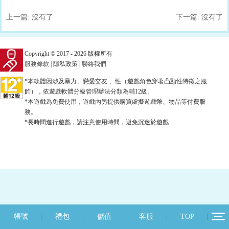
上一篇: 沒有了
下一篇: 沒有了
Copyright © 2017 - 2026 版權所有
服務條款
|
隱私政策
|
聯絡我們
*本軟體因涉及暴力、戀愛交友 、性（遊戲角色穿著凸顯性特徵之服
飾），依遊戲軟體分級管理辦法分類為輔12級。
*本遊戲為免費使用，遊戲內另提供購買虛擬遊戲幣、物品等付費服
務。
*長時間進行遊戲，請注意使用時間，避免沉迷於遊戲
帳號
禮包
儲值
客服
TOP
12