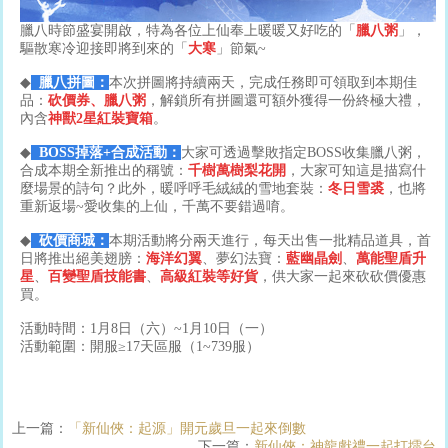
臘八時節盛宴開啟，特為各位上仙奉上暖暖又好吃的「
臘八粥
」，
驅散寒冷迎接即將到來的「
大寒
」節氣~
◆
臘八拼圖：
本次拼圖將持續兩天，完成任務即可領取到本期佳
品：
砍價券、臘八粥
，解鎖所有拼圖還可額外獲得一份終極大禮，
內含
神獸2星紅裝寶箱
。
◆
BOSS掉落+合成活動：
大家可透過擊敗指定BOSS收集臘八粥，
合成本期全新推出的稱號：
千樹萬樹梨花開
，大家可知這是描寫什
麼場景的詩句？此外，暖呼呼毛絨絨的雪地套裝：
冬日雪裘
，也將
重新返場~愛收集的上仙，千萬不要錯過唷。
◆
砍價商城：
本期活動將分兩天進行，每天出售一批精品道具，首
日將推出絕美翅膀：
海洋幻翼
、夢幻法寶：
藍幽晶劍
、
萬能聖盾升
星
、
百變聖盾技能書
、
高級紅裝
等好貨
，供大家一起來砍砍價優惠
買。
活動時間：1月8日（六）~1月10日（一）
活動範圍：開服≥17天區服（1~739服）
上一篇：
「新仙俠：起源」開元歲旦一起來倒數
下一篇：
新仙俠：神龍獻禮一起打擂台