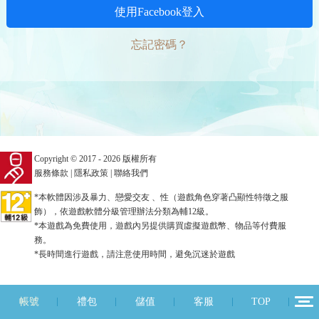
使用Facebook登入
忘記密碼？
Copyright © 2017 - 2026 版權所有
服務條款
|
隱私政策
|
聯絡我們
*本軟體因涉及暴力、戀愛交友 、性（遊戲角色穿著凸顯性特徵之服
飾），依遊戲軟體分級管理辦法分類為輔12級。
*本遊戲為免費使用，遊戲內另提供購買虛擬遊戲幣、物品等付費服
務。
*長時間進行遊戲，請注意使用時間，避免沉迷於遊戲
帳號
禮包
儲值
客服
TOP
12