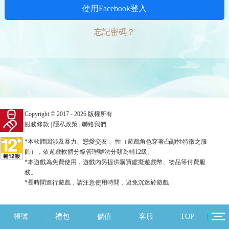
使用Facebook登入
忘記密碼？
Copyright © 2017 - 2026 版權所有
服務條款
|
隱私政策
|
聯絡我們
*本軟體因涉及暴力、戀愛交友 、性（遊戲角色穿著凸顯性特徵之服
飾），依遊戲軟體分級管理辦法分類為輔12級。
*本遊戲為免費使用，遊戲內另提供購買虛擬遊戲幣、物品等付費服
務。
*長時間進行遊戲，請注意使用時間，避免沉迷於遊戲
帳號
禮包
儲值
客服
TOP
12