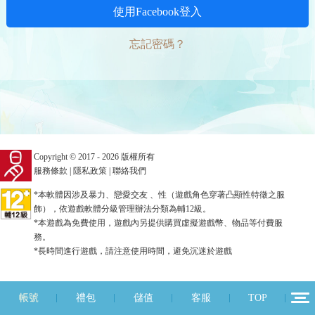
使用Facebook登入
忘記密碼？
Copyright © 2017 - 2026 版權所有
服務條款
|
隱私政策
|
聯絡我們
*本軟體因涉及暴力、戀愛交友 、性（遊戲角色穿著凸顯性特徵之服
飾），依遊戲軟體分級管理辦法分類為輔12級。
*本遊戲為免費使用，遊戲內另提供購買虛擬遊戲幣、物品等付費服
務。
*長時間進行遊戲，請注意使用時間，避免沉迷於遊戲
帳號
禮包
儲值
客服
TOP
12